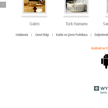
Galeri
Türk Hamamı
Sa
Hakkında
|
Genel Bilgi
|
Kalite ve Çevre Politikası
|
Değerlend
Android ve I