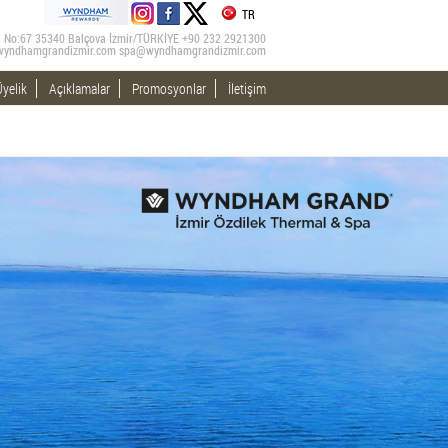
TR
ad. No:67 35340 Balçova İzmir/TÜRKİYE +90 232 2921300
wyndhamgrandizmir.com
spa@wyndhamgrandizmir.com
yelik
Açıklamalar
Promosyonlar
İletişim