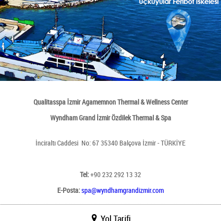
Qualitasspa İzmir Agamemnon Thermal & Wellness Center
Wyndham Grand
İzmir Özdilek Thermal & Spa
İnciraltı Caddesi No: 67 35340 Balçova İzmir - TÜRKİYE
Tel:
+90 232 292 13 32
E-Posta:
spa@wyndhamgrandizmir.com
Yol Tarifi