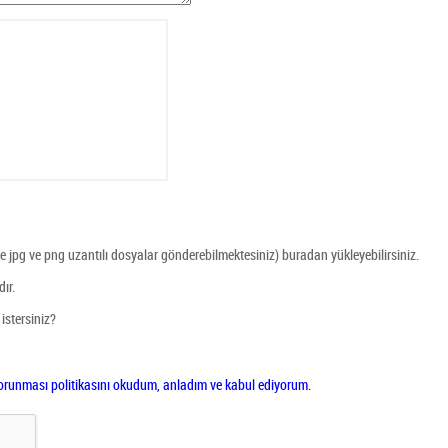
ece jpg ve png uzantılı dosyalar gönderebilmektesiniz) buradan yükleyebilirsiniz.
ır.
 istersiniz?
in korunması politikasını okudum, anladım ve kabul ediyorum.