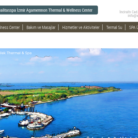
alitasspa İzmir Agamemnon Thermal & Wellness Center
İnciraltı C
info@
lness Center
Bakım ve Masajlar
Hizmetler ve Aktiviteler
Termal Su
SPA Ü