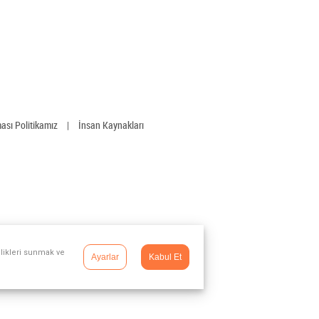
ması Politikamız
|
İnsan Kaynakları
llikleri sunmak ve
Ayarlar
Kabul Et