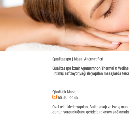
Qualitasspa | Masaj Alternatifleri
Qualitasspa İzmir Agamemnon Thermal & Wellness 
Ilıtılmış saf zeytinyağı ile yapılan masajlarda ter
Qholistik Masaj
60 dk - 90 dk
Özel tekniklerle yapılan, Bali masajı ve İsveç ma
günün yorgunluğunu geride bırakmayı sağlamakta