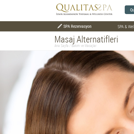
Qu
SPA Rezervasyon
SPA & Wel
Masaj Alternatifleri
Ana Sayfa
/
Bakım ve Masajlar