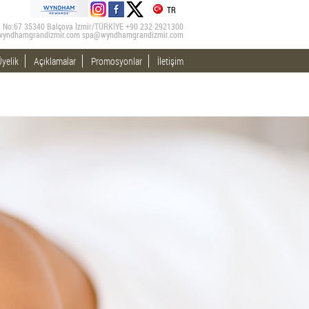
TR
ad. No:67 35340 Balçova İzmir/TÜRKİYE +90 232 2921300
wyndhamgrandizmir.com
spa@wyndhamgrandizmir.com
yelik
Açıklamalar
Promosyonlar
İletişim