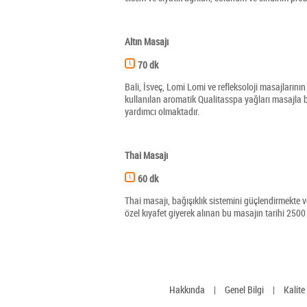
Altın Masajı
70 dk
Bali, İsveç, Lomi Lomi ve refleksoloji masajlarını
kullanılan aromatik Qualitasspa yağları masajla b
yardımcı olmaktadır.
Thai Masajı
60 dk
Thai masajı, bağışıklık sistemini güçlendirmekte 
özel kıyafet giyerek alınan bu masajın tarihi 250
Hakkında
|
Genel Bilgi
|
Kalite