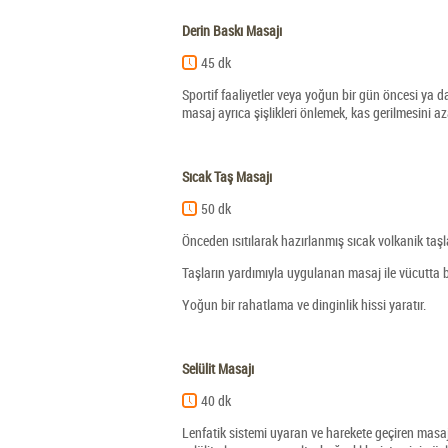
Derin Baskı Masajı
45 dk
Sportif faaliyetler veya yoğun bir gün öncesi ya
masaj ayrıca şişlikleri önlemek, kas gerilmesini az
Sıcak Taş Masajı
50 dk
Önceden ısıtılarak hazırlanmış sıcak volkanik taşlar
Taşların yardımıyla uygulanan masaj ile vücutta bi
Yoğun bir rahatlama ve dinginlik hissi yaratır.
Selülit Masajı
40 dk
Lenfatik sistemi uyaran ve harekete geçiren masaj