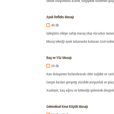
selülit oluşumunu azaltır, bağışıklık sistemini gü
Ayak Refleks Masajı
40 dk
İyileştirici etkiye sahip masaj olup vücudun tamam
Masaj tekniği ayak tabanında bulunan özel noktala
Baş ve Yüz Masajı
20 dk
Kan dolaşımını hızlandırarak cilde sağlıklı ve canlı b
Gergin kasları gevşetip yüzdeki yorgunluk ve güçsü
Asabiyet, baş ağrısı ve bitkinliği gidererek dingin
Geleneksel Kese Köpük Masajı