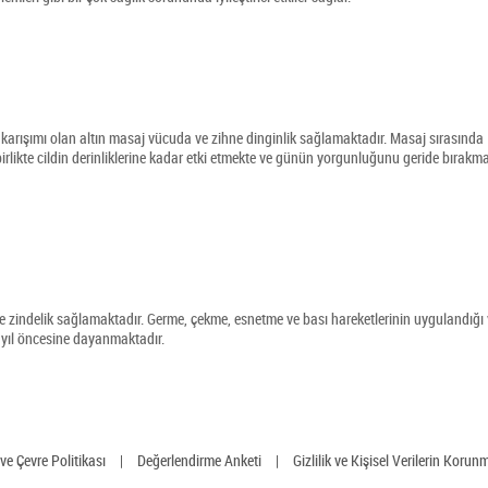
n karışımı olan altın masaj vücuda ve zihne dinginlik sağlamaktadır. Masaj sırasında
irlikte cildin derinliklerine kadar etki etmekte ve günün yorgunluğunu geride bırakm
ve zindelik sağlamaktadır. Germe, çekme, esnetme ve bası hareketlerinin uygulandığı
0 yıl öncesine dayanmaktadır.
 ve Çevre Politikası
|
Değerlendirme Anketi
|
Gizlilik ve Kişisel Verilerin Korun