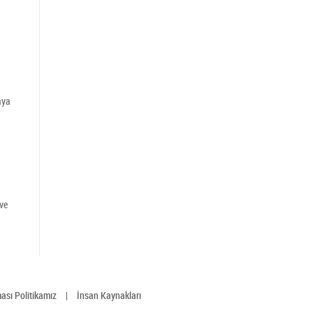
aya
 ve
ması Politikamız
|
İnsan Kaynakları