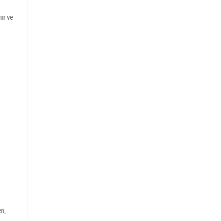
ır ve
en,