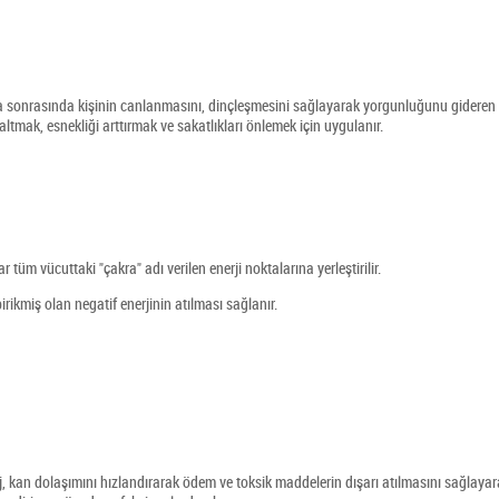
 da sonrasında kişinin canlanmasını, dinçleşmesini sağlayarak yorgunluğunu gideren
altmak, esnekliği arttırmak ve sakatlıkları önlemek için uygulanır.
 tüm vücuttaki "çakra" adı verilen enerji noktalarına yerleştirilir.
rikmiş olan negatif enerjinin atılması sağlanır.
, kan dolaşımını hızlandırarak ödem ve toksik maddelerin dışarı atılmasını sağlaya