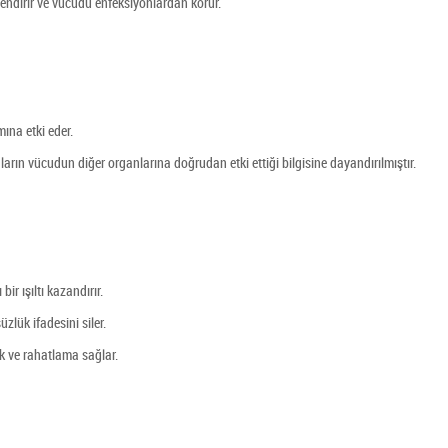
çlendirir ve vücudu enfeksiyonlardan korur.
ına etki eder.
rın vücudun diğer organlarına doğrudan etki ettiği bilgisine dayandırılmıştır.
ir ışıltı kazandırır.
zlük ifadesini siler.
lik ve rahatlama sağlar.