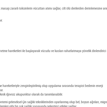
ajı zararlı toksinlerin vücuttan atımı sağlar, cilt ölü derilerden derinlemesine arın
ır.
esnetme hareketleri ile başlayarak vücudu ve kasları rahatlatmaya yönelik dinlendirici
 hareketleriyle zenginleştirilmiş olup uygulama sırasında terapist bedenin enerji
ar.
knik iğnesiz akupunktur olarak da tanımlanabilir.
öntemi geleneksel Çin sağlık tekniklerinden uyarlanmış olup bel, boyun ağrıları, migr
emleri gibi bir çok sağlık sorununda iyileştirici etkiler sağlar.