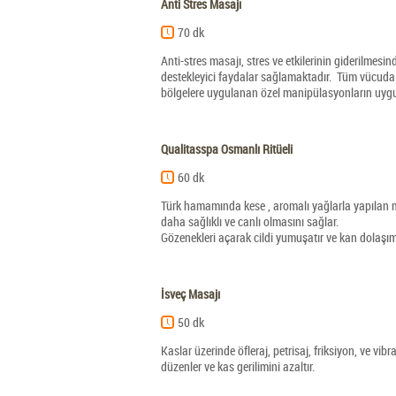
Anti Stres Masajı
70 dk
Anti-stres masajı, stres ve etkilerinin giderilmesi
destekleyici faydalar sağlamaktadır. Tüm vücuda 
bölgelere uygulanan özel manipülasyonların uygu
Qualitasspa Osmanlı Ritüeli
60 dk
Türk hamamında kese , aromalı yağlarla yapılan ma
daha sağlıklı ve canlı olmasını sağlar.
Gözenekleri açarak cildi yumuşatır ve kan dolaşımı
İsveç Masajı
50 dk
Kaslar üzerinde öfleraj, petrisaj, friksiyon, ve vibr
düzenler ve kas gerilimini azaltır.