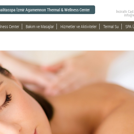
alitasspa İzmir Agamemnon Thermal & Wellness Center
İnciraltı C
info@
lness Center
Bakım ve Masajlar
Hizmetler ve Aktiviteler
Termal Su
SPA Ü