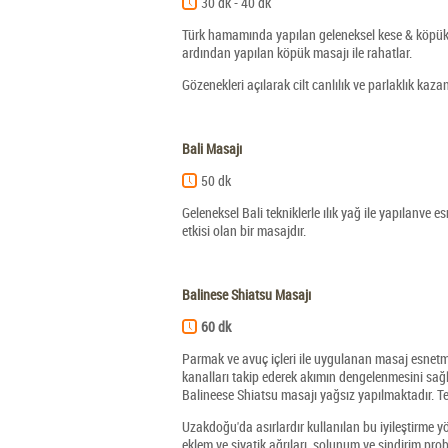
30 dk - 40 dk
Türk hamamında yapılan geleneksel kese & köpük mas
ardından yapılan köpük masajı ile rahatlar.
Gözenekleri açılarak cilt canlılık ve parlaklık kazan
Bali Masajı
50 dk
Geleneksel Bali tekniklerle ılık yağ ile yapılanve 
etkisi olan bir masajdır.
Balinese Shiatsu Masajı
60 dk
Parmak ve avuç içleri ile uygulanan masaj esnetme
kanalları takip ederek akımın dengelenmesini sağl
Balineese Shiatsu masajı yağsız yapılmaktadır.
Te
Uzakdoğu'da asırlardır kullanılan bu iyileştirme y
eklem ve siyatik ağrıları, solunum ve sindirim probl