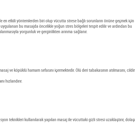
nde en etkili yöntemlerden biri olup vücutta strese bağlı sorunların önüne geçmek için
uygulanan bu masajda öncelikle yoğun stres bölgeleri tespit edilir ve ardından bu
lanmasıyla yorgunluk ve gerginlikten arınma sağlanır.
saj ve köpüklü hamam sefasını içermektedir. Ölü deri tabakasının atılmasını, cildi
nı hızlandırır.
asyon teknikleri kullanılarak yapılan masaj ile vücuttaki gizli stresi uzaklaştırır, dolaş