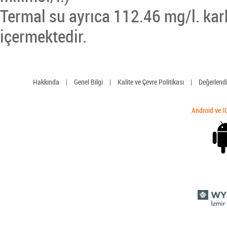
Termal su ayrıca 112.46 mg/l. kar
içermektedir.
Hakkında
|
Genel Bilgi
|
Kalite ve Çevre Politikası
|
Değerlend
Android ve I