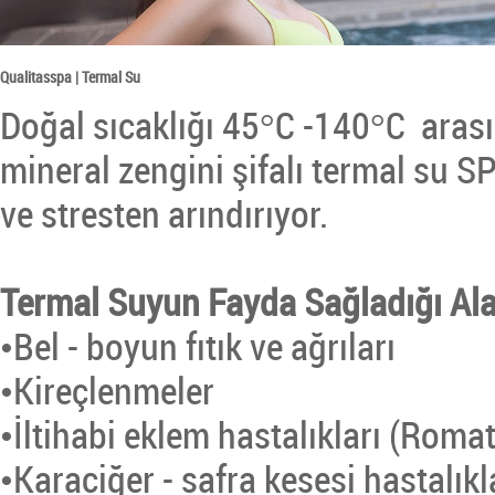
Qualitasspa | Termal Su
Doğal sıcaklığı 45°C -140°C arası
mineral zengini şifalı termal su S
ve stresten arındırıyor.
Termal Suyun Fayda Sağladığı Ala
•Bel - boyun fıtık ve ağrıları
•Kireçlenmeler
•İltihabi eklem hastalıkları (Romato
•Karaciğer - safra kesesi hastalıkl