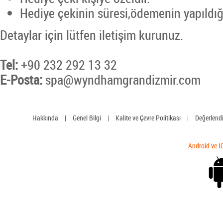
Hediye çekinin süresi,ödemenin yapıldığı 
Detaylar için lütfen iletişim kurunuz.
Tel:
+90 232 292 13 32
E-Posta:
spa@wyndhamgrandizmir.com
Hakkında
|
Genel Bilgi
|
Kalite ve Çevre Politikası
|
Değerlend
Android ve I