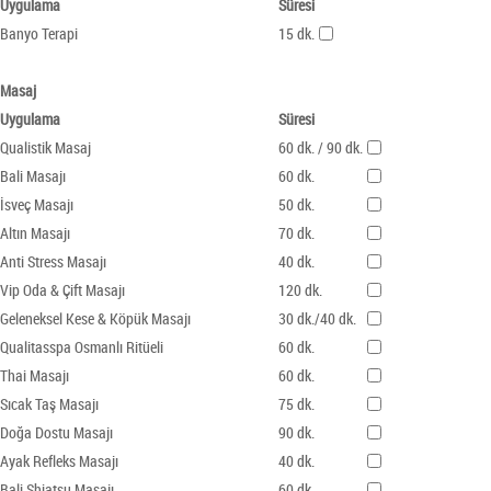
Uygulama
Süresi
Banyo Terapi
15 dk.
Masaj
Uygulama
Süresi
Qualistik Masaj
60 dk. / 90 dk.
Bali Masajı
60 dk.
İsveç Masajı
50 dk.
Altın Masajı
70 dk.
Anti Stress Masajı
40 dk.
Vip Oda & Çift Masajı
120 dk.
Geleneksel Kese & Köpük Masajı
30 dk./40 dk.
Qualitasspa Osmanlı Ritüeli
60 dk.
Thai Masajı
60 dk.
Sıcak Taş Masajı
75 dk.
Doğa Dostu Masajı
90 dk.
Ayak Refleks Masajı
40 dk.
Bali Shiatsu Masajı
60 dk.