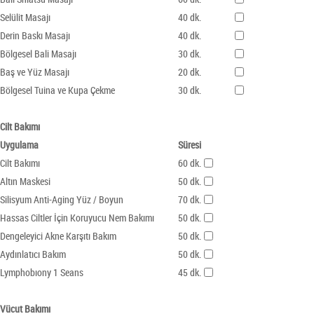
Selülit Masajı
40 dk.
Derin Baskı Masajı
40 dk.
Bölgesel Bali Masajı
30 dk.
Baş ve Yüz Masajı
20 dk.
Bölgesel Tuina ve Kupa Çekme
30 dk.
Cilt Bakımı
Uygulama
Süresi
Cilt Bakımı
60 dk.
Altın Maskesi
50 dk.
Silisyum Anti-Aging Yüz / Boyun
70 dk.
Hassas Ciltler İçin Koruyucu Nem Bakımı
50 dk.
Dengeleyici Akne Karşıtı Bakım
50 dk.
Aydınlatıcı Bakım
50 dk.
Lymphobıony 1 Seans
45 dk.
Vücut Bakımı