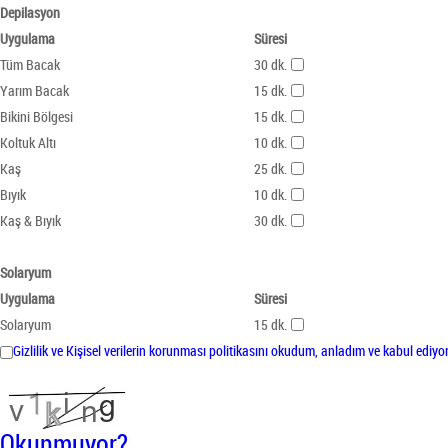
Depilasyon
Uygulama
Süresi
Tüm Bacak
30 dk.
Yarım Bacak
15 dk.
Bikini Bölgesi
15 dk.
Koltuk Altı
10 dk.
Kaş
25 dk.
Bıyık
10 dk.
Kaş & Bıyık
30 dk.
Solaryum
Uygulama
Süresi
Solaryum
15 dk.
Gizlilik ve Kişisel verilerin korunması politikasını okudum, anladım ve kabul ediy
Okunmuyor?